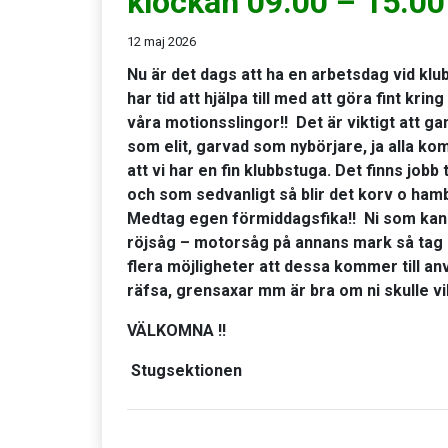
klockan 09.00 – 15.00
12 maj 2026
Nu är det dags att ha en arbetsdag vid klu
har tid att hjälpa till med att göra fint kri
våra motionsslingor!! Det är viktigt att 
som elit, garvad som nybörjare, ja alla k
att vi har en fin klubbstuga. Det finns jobb til
och som sedvanligt så blir det korv o hambu
Medtag egen förmiddagsfika!! Ni som kan 
röjsåg – motorsåg på annans mark så tag 
flera möjligheter att dessa kommer till an
räfsa, grensaxar mm är bra om ni skulle vil
VÄLKOMNA !!
Stugsektionen