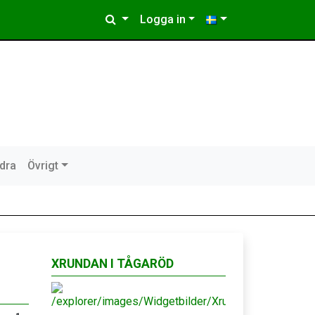
Logga in
idra
Övrigt
XRUNDAN I TÅGARÖD