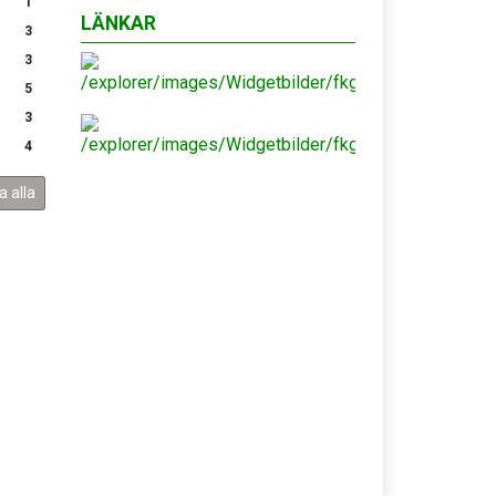
1
LÄNKAR
3
3
5
3
4
a alla