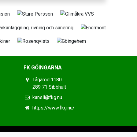
FK GÖINGARNA
Tågaröd 1180
289 71 Sibbhult
kansli@fkg.nu
https://www.fkg.nu/