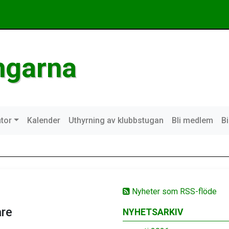
ngarna
tor
Kalender
Uthyrning av klubbstugan
Bli medlem
B
Nyheter som RSS-flöde
are
NYHETSARKIV