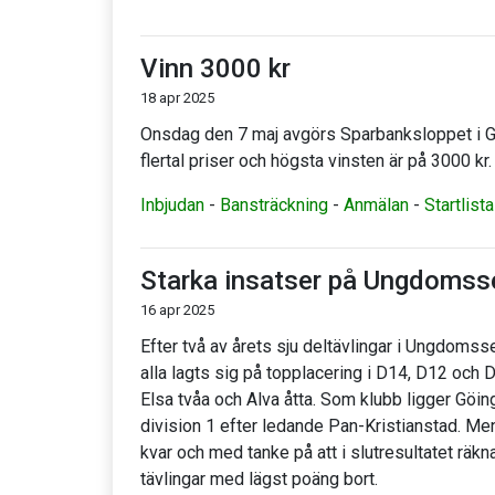
Vinn 3000 kr
18 apr 2025
Onsdag den 7 maj avgörs Sparbanksloppet i Gli
flertal priser och högsta vinsten är på 3000 kr.
Inbjudan
-
Bansträckning
-
Anmälan
-
Startlista
Starka insatser på Ungdomss
16 apr 2025
Efter två av årets sju deltävlingar i Ungdoms
alla lagts sig på topplacering i D14, D12 och
Elsa tvåa och Alva åtta. Som klubb ligger Göin
division 1 efter ledande Pan-Kristianstad. Me
kvar och med tanke på att i slutresultatet räkn
tävlingar med lägst poäng bort.