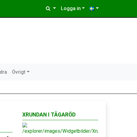
Logga in
idra
Övrigt
XRUNDAN I TÅGARÖD