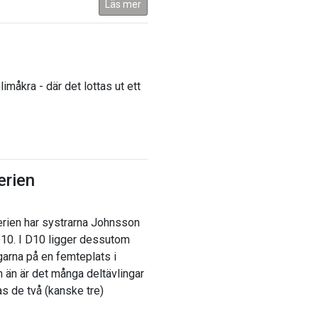
Läs mer
måkra - där det lottas ut ett
erien
serien har systrarna Johnsson
 D10. I D10 ligger dessutom
garna på en femteplats i
n än är det många deltävlingar
as de två (kanske tre)