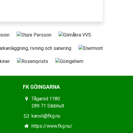
FK GÖINGARNA
Tågaröd 1180
289 71 Sibbhult
kansli@fkg.nu
https://www.fkg.nu/