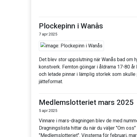
Plockepinn i Wanås
7 apr 2025
Det blev stor uppslutning när Wanås bad om hjäl
konstverk. Femton göingar i åldrarna 17-80 år k
och letade pinnar i lämplig storlek som skulle p
jätteformat.
Medlemslotteriet mars 2025
5 apr 2025
Vinnare i mars-dragningen blev de med nummer
Dragningslista hittar du när du väljer "Om oss
"Medlemslotteriet". Vinsterna för februari, mars