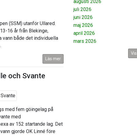
augusti 2026
juli 2026
juni 2026
en (SSM) utanför Ullared.
maj 2026
13-16 år från Blekinge,
april 2026
a vann både det individuella
mars 2026
.
Vis
Läs mer
lle och Svante
ags med fem göingelag på
Svante med
 sexa av 152 startande lag. Det
h vann gjorde OK Linné före