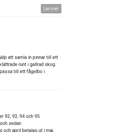
Läs mer
p att samla in pinnar till ett
lättrade runt i gallrad skog
assa till ett fågelbo i
 92, 93, 94 och 95.
" och sedan
 och april betalas ut i maj.