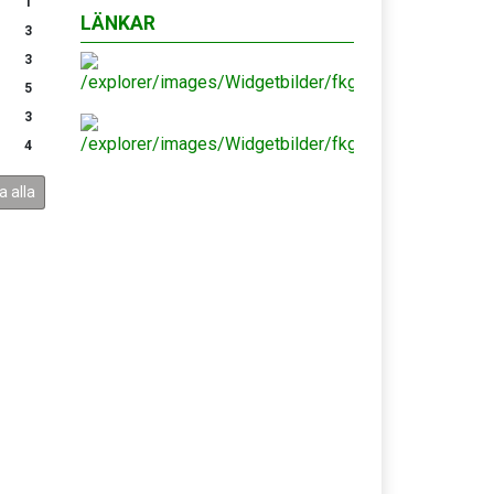
1
LÄNKAR
3
3
5
3
4
a alla