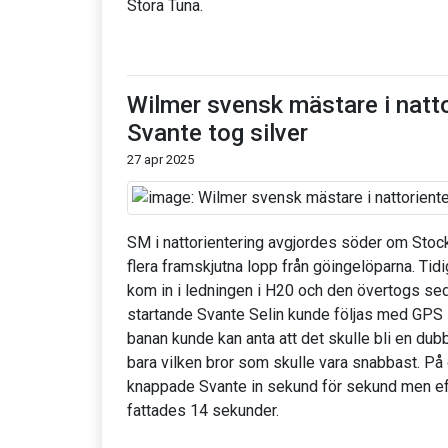
Stora Tuna.
Wilmer svensk mästare i natto
Svante tog silver
27 apr 2025
SM i nattorientering avgjordes söder om Stoc
flera framskjutna lopp från göingelöparna. Tid
kom in i ledningen i H20 och den övertogs sed
startande Svante Selin kunde följas med GPS 
banan kunde kan anta att det skulle bli en dub
bara vilken bror som skulle vara snabbast. På 
knappade Svante in sekund för sekund men ef
fattades 14 sekunder.