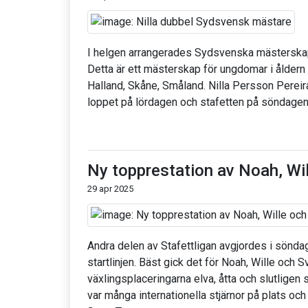
I helgen arrangerades Sydsvenska mästerskap
Detta är ett mästerskap för ungdomar i åldern 
Halland, Skåne, Småland. Nilla Persson Pereir
loppet på lördagen och stafetten på söndagen
Ny topprestation av Noah, Wi
29 apr 2025
Andra delen av Stafettligan avgjordes i sönd
startlinjen. Bäst gick det för Noah, Wille och 
växlingsplaceringarna elva, åtta och slutligen
var många internationella stjärnor på plats oc