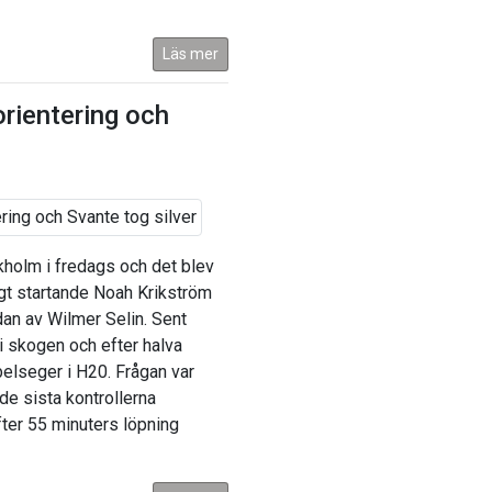
Läs mer
rientering och
kholm i fredags och det blev
igt startande Noah Krikström
an av Wilmer Selin. Sent
i skogen och efter halva
belseger i H20. Frågan var
de sista kontrollerna
ter 55 minuters löpning