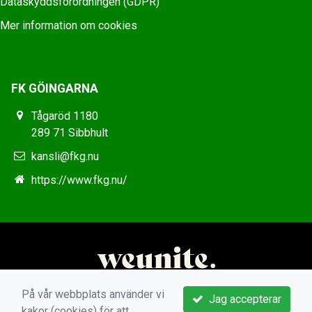
Dataskyddsförordningen (GDPR)
Mer information om cookies
FK GÖINGARNA
Tågaröd 1180
289 71 Sibbhult
kansli@fkg.nu
https://www.fkg.nu/
På vår webbplats använder vi
Jag accepterar
kakor (cookies) för att