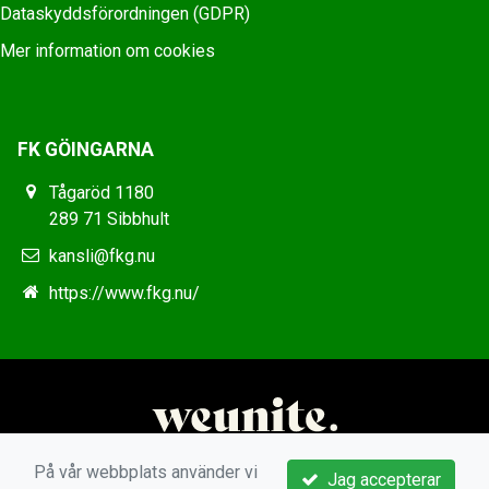
Dataskyddsförordningen (GDPR)
Mer information om cookies
FK GÖINGARNA
Tågaröd 1180
289 71 Sibbhult
kansli@fkg.nu
https://www.fkg.nu/
På vår webbplats använder vi
Jag accepterar