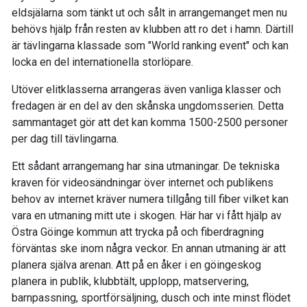
eldsjälarna som tänkt ut och sålt in arrangemanget men nu
behövs hjälp från resten av klubben att ro det i hamn. Därtill
är tävlingarna klassade som "World ranking event" och kan
locka en del internationella storlöpare.
Utöver elitklasserna arrangeras även vanliga klasser och
fredagen är en del av den skånska ungdomsserien. Detta
sammantaget gör att det kan komma 1500-2500 personer
per dag till tävlingarna.
Ett sådant arrangemang har sina utmaningar. De tekniska
kraven för videosändningar över internet och publikens
behov av internet kräver numera tillgång till fiber vilket kan
vara en utmaning mitt ute i skogen. Här har vi fått hjälp av
Östra Göinge kommun att trycka på och fiberdragning
förväntas ske inom några veckor. En annan utmaning är att
planera själva arenan. Att på en åker i en göingeskog
planera in publik, klubbtält, upplopp, matservering,
barnpassning, sportförsäljning, dusch och inte minst flödet