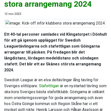
stora arrangemang 2024
12 nov 2023
Ett 40-tal personer samlades vid Klingatorpet i Dönhult
för att gå igenom upplägget för Swedish
Leaguetävlingarna och stafettligan som Göingarna
arrangerar till påsken. På fredagen blir det
långdistans, lördagen medeldistans och söndagen
stafett. Det blir ett av Skånes största arrangemang
2024.
Swedish League är en elva deltävlingar lång tävling för
Sveriges elitlöpare.
Stafettligan
är en nystartad tävling som
ska kora Sveriges bästa stafettklubb. Göingarna är välkänt
inom orienteringssverige för goda arrangemang och även
hos Östra Göinge kommun och Region Skåne har vi ett
mycket gott rykte. Henrik Larsson och Håkan Axelsson är