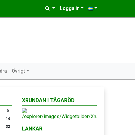
Logga in
idra
Övrigt
XRUNDAN I TÅGARÖD
0
14
32
LÄNKAR