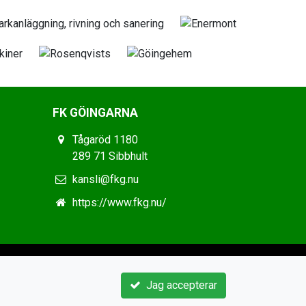
FK GÖINGARNA
Tågaröd 1180
289 71 Sibbhult
kansli@fkg.nu
https://www.fkg.nu/
Jag accepterar