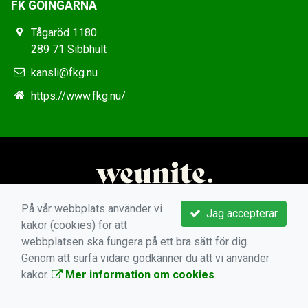
FK GÖINGARNA
Tågaröd 1180
289 71 Sibbhult
kansli@fkg.nu
https://www.fkg.nu/
På vår webbplats använder vi
Jag accepterar
kakor (cookies) för att
webbplatsen ska fungera på ett bra sätt för dig.
Genom att surfa vidare godkänner du att vi använder
kakor.
Mer information om cookies
.