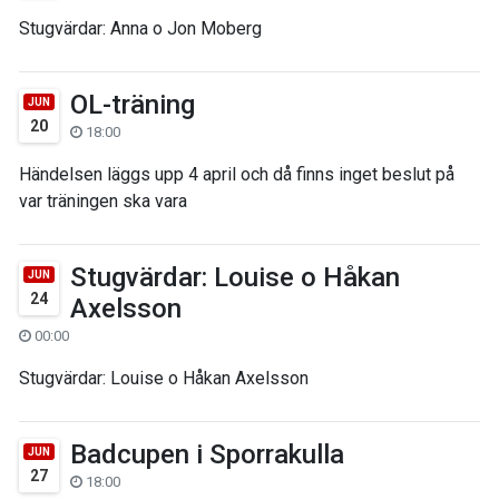
Stugvärdar: Anna o Jon Moberg
OL-träning
JUN
20
18:00
Händelsen läggs upp 4 april och då finns inget beslut på
var träningen ska vara
Stugvärdar: Louise o Håkan
JUN
24
Axelsson
00:00
Stugvärdar: Louise o Håkan Axelsson
Badcupen i Sporrakulla
JUN
27
18:00