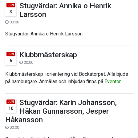
Stugvärdar: Annika o Henrik
JUN
3
Larsson
00:00
Stugvärdar: Annika o Henrik Larsson
Klubbmästerskap
JUN
6
00:00
Klubbmästerskap i orientering vid Bockatorpet. Alla bjuds
på hamburgare. Anmälan och inbjudan finns på
Eventor
.
Stugvärdar: Karin Johansson,
JUN
10
Håkan Gunnarsson, Jesper
Håkansson
00:00