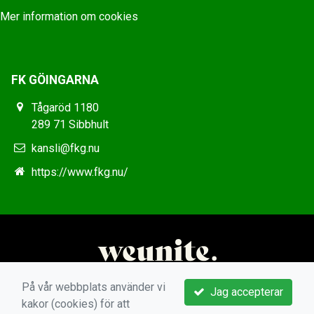
Mer information om cookies
FK GÖINGARNA
Tågaröd 1180
289 71 Sibbhult
kansli@fkg.nu
https://www.fkg.nu/
På vår webbplats använder vi
Jag accepterar
kakor (cookies) för att