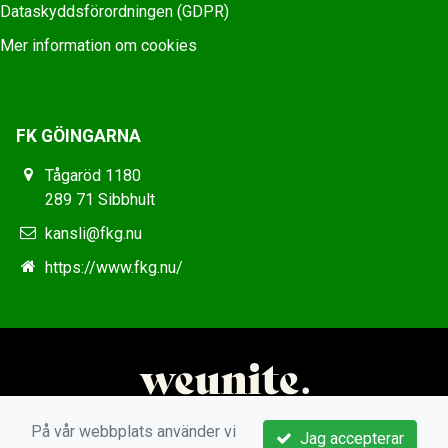
Dataskyddsförordningen (GDPR)
Mer information om cookies
FK GÖINGARNA
Tågaröd 1180
289 71 Sibbhult
kansli@fkg.nu
https://www.fkg.nu/
På vår webbplats använder vi
Jag accepterar