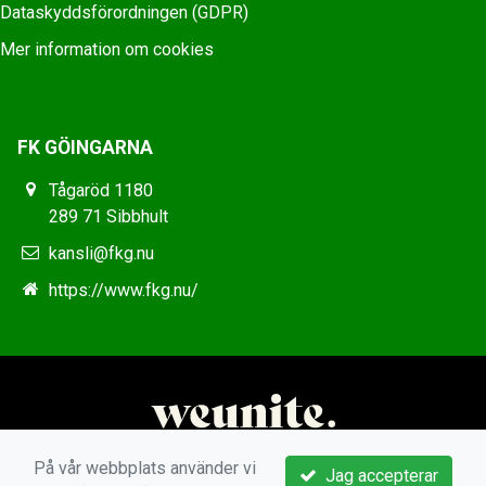
Dataskyddsförordningen (GDPR)
Mer information om cookies
FK GÖINGARNA
Tågaröd 1180
289 71 Sibbhult
kansli@fkg.nu
https://www.fkg.nu/
På vår webbplats använder vi
Jag accepterar