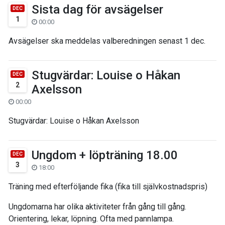
Sista dag för avsägelser
DEC
1
00:00
Avsägelser ska meddelas valberedningen senast 1 dec.
Stugvärdar: Louise o Håkan
DEC
2
Axelsson
00:00
Stugvärdar: Louise o Håkan Axelsson
Ungdom + löpträning 18.00
DEC
3
18:00
Träning med efterföljande fika (fika till självkostnadspris)
Ungdomarna har olika aktiviteter från gång till gång.
Orientering, lekar, löpning. Ofta med pannlampa.