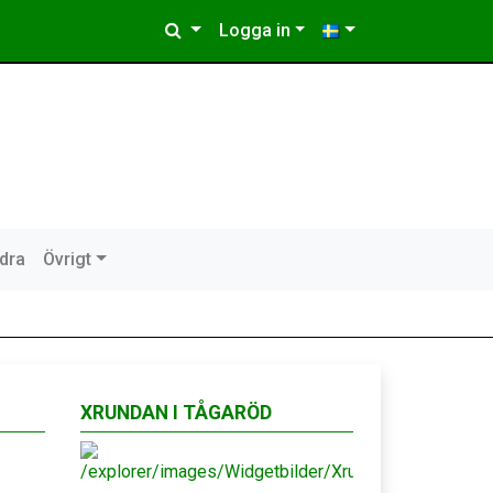
Logga in
idra
Övrigt
XRUNDAN I TÅGARÖD