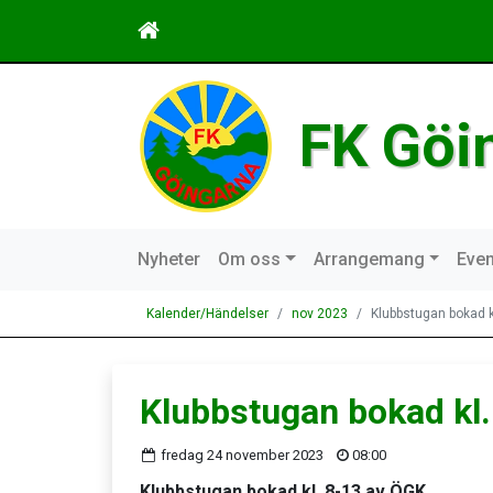
FK Göi
Nyheter
Om oss
Arrangemang
Even
Kalender/Händelser
nov 2023
Klubbstugan bokad k
Klubbstugan bokad kl.
fredag 24 november 2023
08:00
Klubbstugan bokad kl. 8-13 av ÖGK.