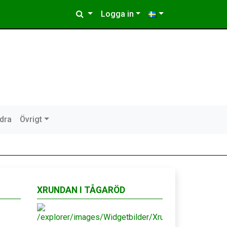
Logga in
idra
Övrigt
XRUNDAN I TÅGARÖD