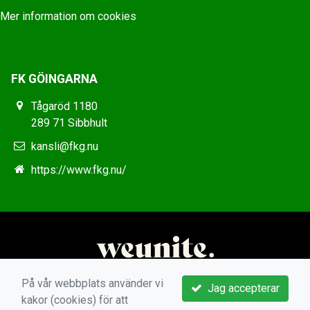
Mer information om cookies
FK GÖINGARNA
Tågaröd 1180
289 71 Sibbhult
kansli@fkg.nu
https://www.fkg.nu/
På vår webbplats använder vi
Jag accepterar
kakor (cookies) för att